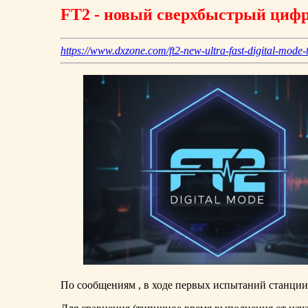
FT2 - новый сверхбыстрый циф
https://www.dxzone.com/ft2-new-ultra-fast-digital-mode-t
По сообщениям , в ходе первых испытаний станци