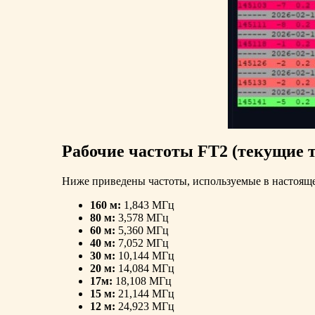
Рабочие частоты FT2 (текущие т
Ниже приведены частоты, используемые в настояще
160 м:
1,843 МГц
80 м:
3,578 МГц
60 м:
5,360 МГц
40 м:
7,052 МГц
30 м:
10,144 МГц
20 м:
14,084 МГц
17м:
18,108 МГц
15 м:
21,144 МГц
12 м:
24,923 МГц