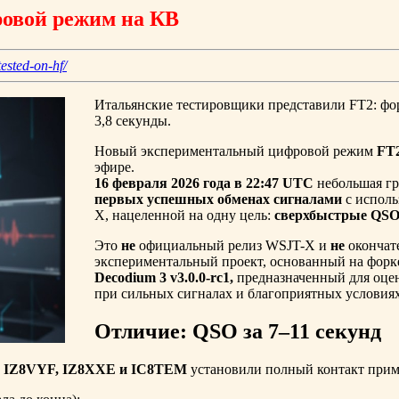
ровой режим на КВ
ested-on-hf/
Итальянские тестировщики представили FT2: фо
3,8 секунды.
Новый экспериментальный цифровой режим
FT
эфире.
16 февраля 2026 года в 22:47 UTC
небольшая гр
первых успешных обменах сигналами
с исполь
X, нацеленной на одну цель:
сверхбыстрые QS
Это
не
официальный релиз WSJT-X и
не
окончат
экспериментальный проект, основанный на форке
Decodium 3 v3.0.0-rc1,
предназначенный для оцен
при сильных сигналах и благоприятных условиях
Отличие: QSO за 7–11 секунд
и
IZ8VYF, IZ8XXE и IC8TEM
установили полный контакт прим