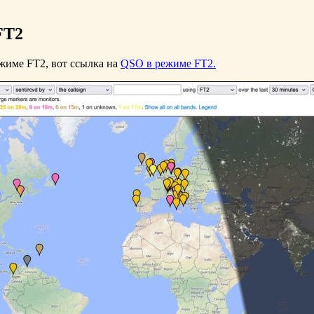
FT2
ежиме FT2, вот ссылка на
QSO в режиме FT2.