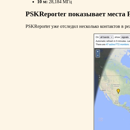
10 м:
28,184 МГц
PSKReporter показывает места 
PSKReporter уже отследил несколько контактов в р