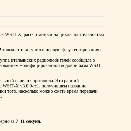
рк WSJT-X, рассчитанный на циклы длительностью
2
только что вступил в первую фазу тестирования в
уппа итальянских радиолюбителей сообщила о
зованием модифицированной кодовой базы WSJT-
O
.
ельный вариант протокола. Это ранний
 WSJT-X v3.0.0-rc1, получившем название
ки того, насколько можно сжать время передачи
.
ерно за
7–11 секунд
.