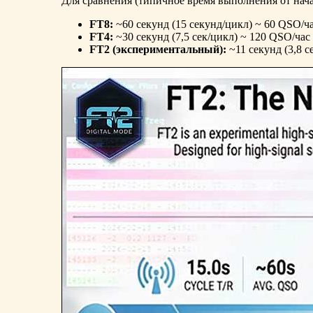
Для сравнения (типичное время выполнения от нача
FT8:
~60 секунд (15 секунд/цикл) ~ 60 QSO/ч
FT4:
~30 секунд (7,5 сек/цикл) ~ 120 QSO/час
FT2 (экспериментальный):
~11 секунд (3,8 с