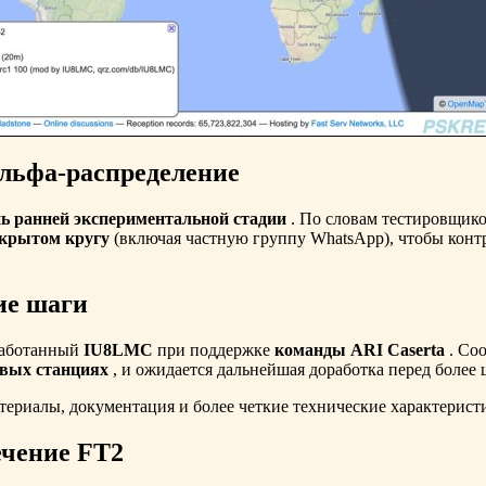
альфа-распределение
ь ранней экспериментальной стадии
. По словам тестировщик
акрытом кругу
(включая частную группу WhatsApp), чтобы контр
ие шаги
аботанный
IU8LMC
при поддержке
команды ARI Caserta
. Соо
овых станциях
, и ожидается дальнейшая доработка перед более
ериалы, документация и более четкие технические характерис
ечение FT2