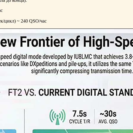
ла до конца):
ас
ек/цикл) ~ 240 QSO/час