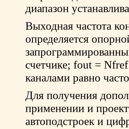
диапазон устанавлив
Выходная частота кон
определяется опорной
запрограммированны
счетчике; fout = Nfre
каналами равно частот
Для получения допо
применении и проек
автоподстроек и циф