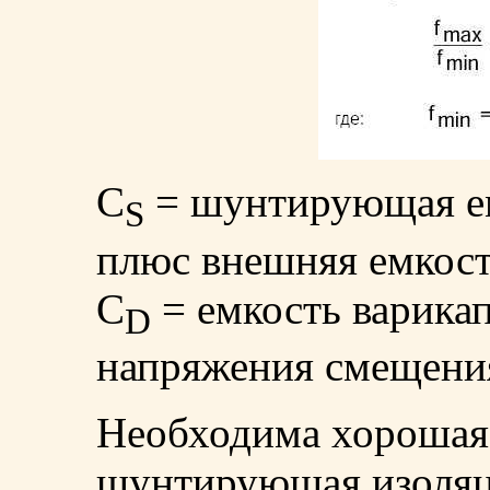
C
= шунтирующая ем
S
плюс внешняя емкост
C
= емкость варика
D
напряжения смещени
Необходима хорошая 
шунтирующая изоляц