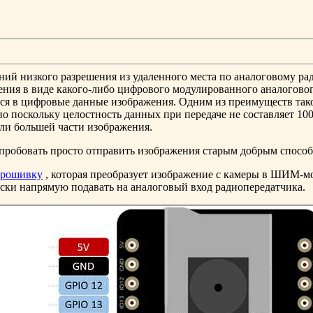
ний низкого разрешения из удаленного места по аналоговому ра
ия в виде какого-либо цифрового модулированного аналогового
тся в цифровые данные изображения. Одним из преимуществ так
о поскольку целостность данных при передаче не составляет 10
или большей части изображения.
опробовать просто отправить изображения старым добрым спосо
прошивку
, которая преобразует изображение с камеры в ШИМ-м
ески напрямую подавать на аналоговый вход радиопередатчика.