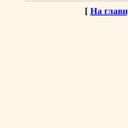
[
На глав